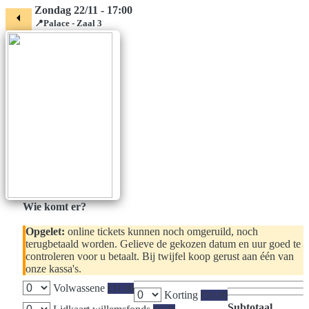
Zondag 22/11 - 17:00
arrow_left
📍Palace - Zaal 3
Wie komt er?
Opgelet:
online tickets kunnen noch omgeruild, noch
terugbetaald worden. Gelieve de gekozen datum en uur goed te
controleren voor u betaalt. Bij twijfel koop gerust aan één van
onze kassa's.
Volwassene
€11.00
Korting
€10.00
Subtotaal