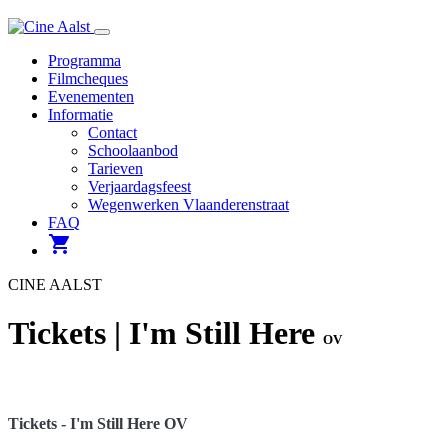
Navigatie
Programma
Filmcheques
Evenementen
Informatie
Contact
Schoolaanbod
Tarieven
Verjaardagsfeest
Wegenwerken Vlaanderenstraat
FAQ
shopping_cart
CINE AALST
Tickets | I'm Still Here
OV
Tickets - I'm Still Here OV