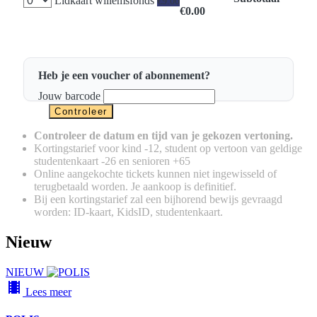
Lidkaart willemsfonds
€9.00
€0.00
Heb je een voucher of abonnement?
Jouw barcode
Controleer de datum en tijd van je gekozen vertoning.
Kortingstarief voor kind -12, student op vertoon van geldige
studentenkaart -26 en senioren +65
Online aangekochte tickets kunnen niet ingewisseld of
terugbetaald worden. Je aankoop is definitief.
Bij een kortingstarief zal een bijhorend bewijs gevraagd
worden: ID-kaart, KidsID, studentenkaart.
Nieuw
NIEUW
local_movies
Lees meer