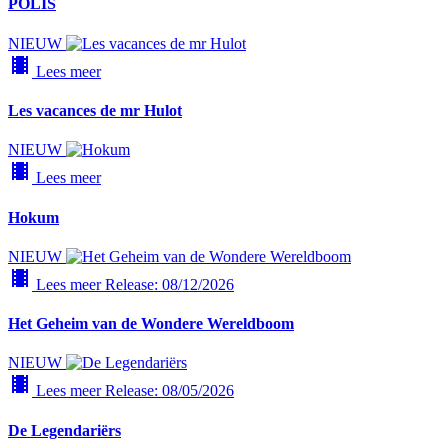
POLIS
NIEUW
local_movies
Lees meer
Les vacances de mr Hulot
NIEUW
local_movies
Lees meer
Hokum
NIEUW
local_movies
Lees meer
Release: 08/12/2026
Het Geheim van de Wondere Wereldboom
NIEUW
local_movies
Lees meer
Release: 08/05/2026
De Legendariërs